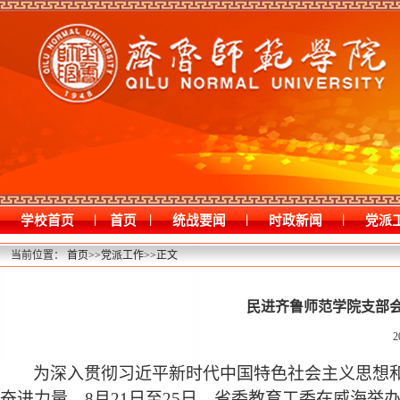
|
|
|
|
学校首页
首页
统战要闻
时政新闻
党派
当前位置：
首页
>>
党派工作
>>
正文
民进齐鲁师范学院支部
2
为深入贯彻习近平新时代中国特色社会主义思想
奋进力量，8月21日至25日，省委教育工委在威海