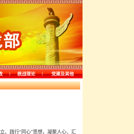
|
|
教
统战理论
党建及其他
、践行“同心”思想，凝聚人心、汇