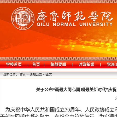
|
|
|
|
学校首页
首页
统战要闻
时政新闻
党派
当前位置：
首页
>>
通知公告
>>
正文
关于公布“画最大同心圆 唱最美新时代”庆
2
为庆祝
中华人民共和国成立
70周年、人民政协成立
干部在回望中凝心聚力、在纪念中筑梦前行，为实现中